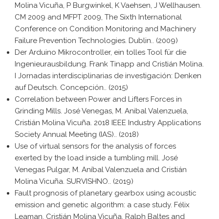
Molina Vicuña, P Burgwinkel, K Vaehsen, J Wellhausen.
CM 2009 and MFPT 2009, The Sixth International
Conference on Condition Monitoring and Machinery
Failure Prevention Technologies. Dublin.. (2009)
Der Arduino Mikrocontroller, ein tolles Tool für die
Ingenieurausbildung. Frank Tinapp and Cristián Molina.
I Jornadas interdisciplinarias de investigación: Denken
auf Deutsch. Concepción.. (2015)
Correlation between Power and Lifters Forces in
Grinding Mills. José Venegas, M. Anibal Valenzuela,
Cristián Molina Vicuña. 2018 IEEE Industry Applications
Society Annual Meeting (IAS).. (2018)
Use of virtual sensors for the analysis of forces
exerted by the load inside a tumbling mill. José
Venegas Pulgar, M. Aníbal Valenzuela and Cristián
Molina Vicuña. SURVISHNO.. (2019)
Fault prognosis of planetary gearbox using acoustic
emission and genetic algorithm: a case study. Félix
Leaman, Cristián Molina Vicuña, Ralph Baltes and