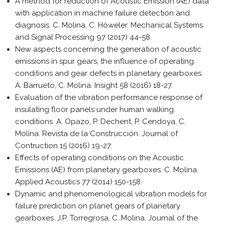
A method for reduction of Acoustic Emission (AE) data
with application in machine failure detection and
diagnosis. C. Molina, C. Höweler. Mechanical Systems
and Signal Processing 97 (2017) 44-58.
New aspects concerning the generation of acoustic
emissions in spur gears, the influence of operating
conditions and gear defects in planetary gearboxes.
Á. Barrueto, C. Molina. Insight 58 (2016) 18-27.
Evaluation of the vibration performance response of
insulating floor panels under human walking
conditions. A. Opazo, P. Dechent, P. Cendoya, C.
Molina. Revista de la Construcción. Journal of
Contruction 15 (2016) 19-27.
Effects of operating conditions on the Acoustic
Emissions (AE) from planetary gearboxes. C. Molina.
Applied Acoustics 77 (2014) 150-158.
Dynamic and phenomenological vibration models for
failure prediction on planet gears of planetary
gearboxes. J.P. Torregrosa, C. Molina. Journal of the