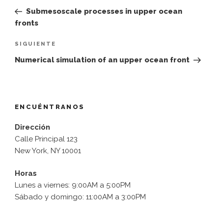
de
anterior:
Submesoscale processes in upper ocean
entradas
fronts
Siguiente
SIGUIENTE
entrada
Numerical simulation of an upper ocean front
ENCUÉNTRANOS
Dirección
Calle Principal 123
New York, NY 10001
Horas
Lunes a viernes: 9:00AM a 5:00PM
Sábado y domingo: 11:00AM a 3:00PM