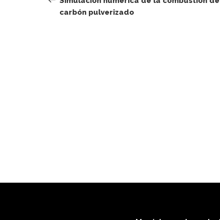
Simulación numérica de la combustión de
carbón pulverizado
entradas