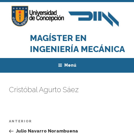
Saltar
al
contenido
MAGÍSTER EN
INGENIERÍA MECÁNICA
Menú
Cristóbal Agurto Sáez
Navegación
Entrada
ANTERIOR
de
anterior:
Julio Navarro Norambuena