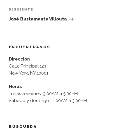
entradas
Siguiente
SIGUIENTE
entrada
José Bustamante Villouta
ENCUÉNTRANOS
Dirección
Calle Principal 123
New York, NY 10001
Horas
Lunes a viernes: 9:00AM a 5:00PM
Sábado y domingo: 11:00AM a 3:00PM
BÚSQUEDA