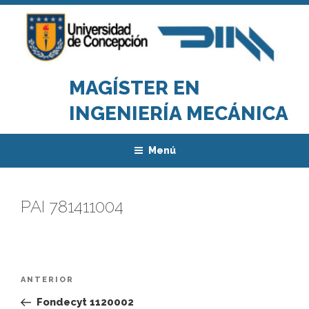
Saltar
al
contenido
MAGÍSTER EN
INGENIERÍA MECÁNICA
Menú
PAI 781411004
Navegación
Entrada
ANTERIOR
de
anterior:
Fondecyt 1120002