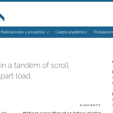
Publicaciones y proyectos
Cuerpo académico
Postulación
 in a tandem of scroll
part load.
SIGUIENTE
Sigui
entra