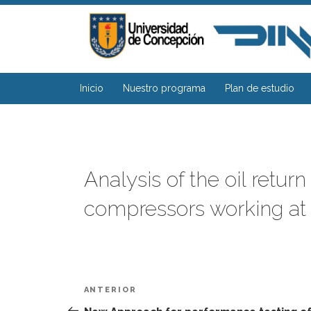
Saltar
al
contenido
Inicio
Nuestro programa
Plan de estudio
Analysis of the oil return
compressors working at 
Navegación
Entrada
ANTERIOR
de
anterior: