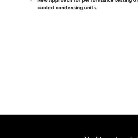
New Approach for performance testing of 
cooled condensing units.
entradas