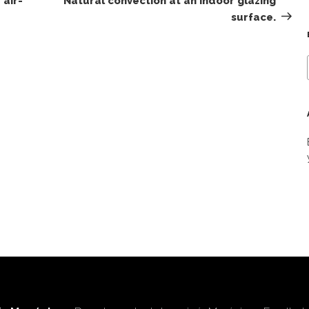
air-
Natural convection at an indoor glazing
surface.