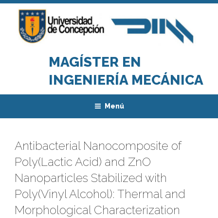
Saltar
al
contenido
MAGÍSTER EN
INGENIERÍA MECÁNICA
Menú
Antibacterial Nanocomposite of
Poly(Lactic Acid) and ZnO
Nanoparticles Stabilized with
Poly(Vinyl Alcohol): Thermal and
Morphological Characterization