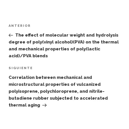
Navegación
Entrada
ANTERIOR
de
anterior:
The effect of molecular weight and hydrolysis
entradas
degree of poly(vinyl alcohol)(PVA) on the thermal
and mechanical properties of poly(lactic
acid)/PVA blends
Siguiente
SIGUIENTE
entrada
Correlation between mechanical and
microstructural properties of vulcanized
polyisoprene, polychloroprene, and nitrile-
butadiene rubber subjected to accelerated
thermal aging