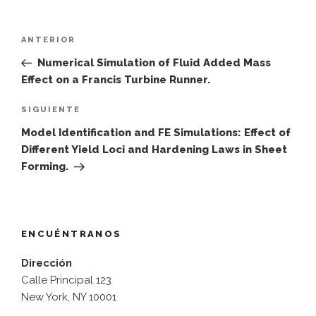
Navegación
Entrada
ANTERIOR
de
anterior:
Numerical Simulation of Fluid Added Mass
entradas
Effect on a Francis Turbine Runner.
Siguiente
SIGUIENTE
entrada
Model Identification and FE Simulations: Effect of
Different Yield Loci and Hardening Laws in Sheet
Forming.
ENCUÉNTRANOS
Dirección
Calle Principal 123
New York, NY 10001