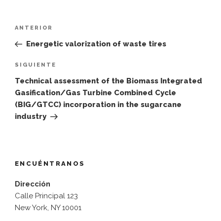
Navegación
Entrada
ANTERIOR
de
anterior:
Energetic valorization of waste tires
entradas
Siguiente
SIGUIENTE
entrada
Technical assessment of the Biomass Integrated
Gasification/Gas Turbine Combined Cycle
(BIG/GTCC) incorporation in the sugarcane
industry
ENCUÉNTRANOS
Dirección
Calle Principal 123
New York, NY 10001