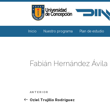
Saltar
al
contenido
Inicio
Nuestro programa
Plan de estudio
Fabián Hernández Ávila
Navegación
Entrada
ANTERIOR
de
anterior:
Oziel Trujillo Rodríguez
entradas