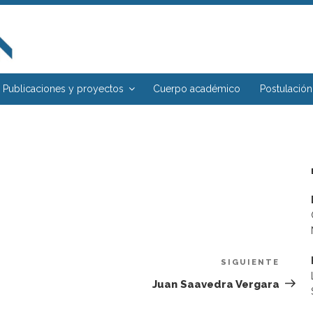
Publicaciones y proyectos
Cuerpo académico
Postulación
SIGUIENTE
Sigui
entra
Juan Saavedra Vergara