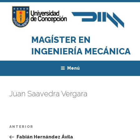
Saltar
al
contenido
MAGÍSTER EN
INGENIERÍA MECÁNICA
Menú
Juan Saavedra Vergara
Navegación
Entrada
ANTERIOR
de
anterior:
Fabián Hernández Ávila